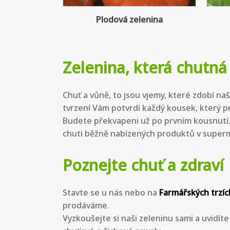
enina
Nezařazené
Zelenina, která chutná
Chuť a vůně, to jsou vjemy, které zdobí n
tvrzení Vám potvrdí každý kousek, který pr
Budete překvapeni už po prvním kousnutí
chuti běžně nabízených produktů v super
Poznejte chuť a zdraví
Stavte se u nás nebo na
Farmářských trzíc
prodáváme.
Vyzkoušejte si naši zeleninu sami a uvidít