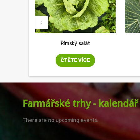
Římský salát
ČTĚTE VÍCE
Farmářské trhy - kalendář
There are no upcoming events.