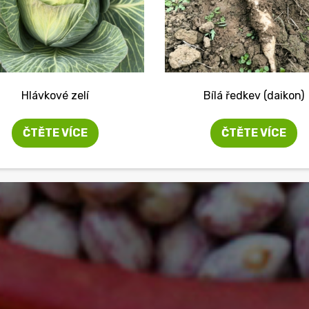
Hlávkové zelí
Bílá ředkev (daikon)
ČTĚTE VÍCE
ČTĚTE VÍCE