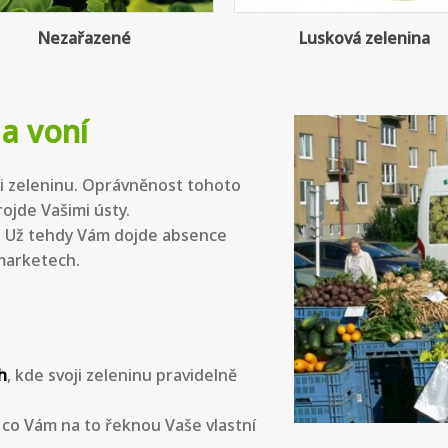
Lusková zelenina
Listová zelenina
 a voní
aši zeleninu. Oprávněnost tohoto
ojde Vašimi ústy.
. Už tehdy Vám dojde absence
marketech.
h
, kde svoji zeleninu pravidelně
e co Vám na to řeknou Vaše vlastní