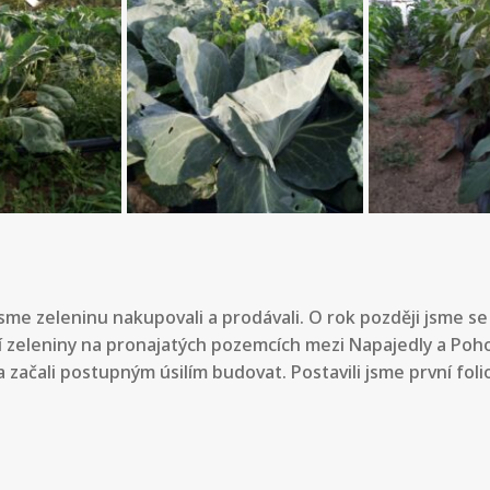
jsme zeleninu nakupovali a prodávali. O rok později jsme s
í zeleniny na pronajatých pozemcích mezi Napajedly a Pohoř
ačali postupným úsilím budovat. Postavili jsme první folio