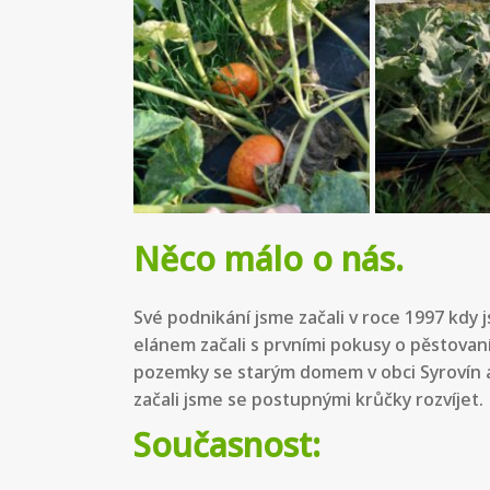
Něco málo o nás.
Své podnikání jsme začali v roce 1997 kdy 
elánem začali s prvními pokusy o pěstovan
pozemky se starým domem v obci Syrovín a z
začali jsme se postupnými krůčky rozvíjet.
Současnost: