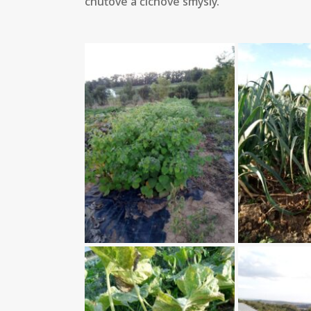
chuťové a čichové smysly.