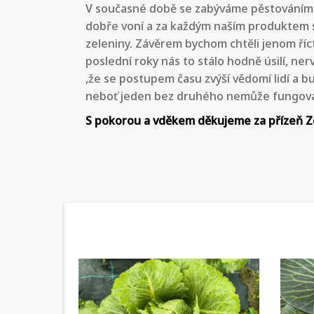
V současné době se zabýváme pěstováním z
dobře voní a za každým naším produktem si 
zeleniny. Závěrem bychom chtěli jenom říc
poslední roky nás to stálo hodně úsilí, ner
,že se postupem času zvýší vědomí lidí a b
neboť jeden bez druhého nemůže fungova
S pokorou a vděkem děkujeme za přízeň Z