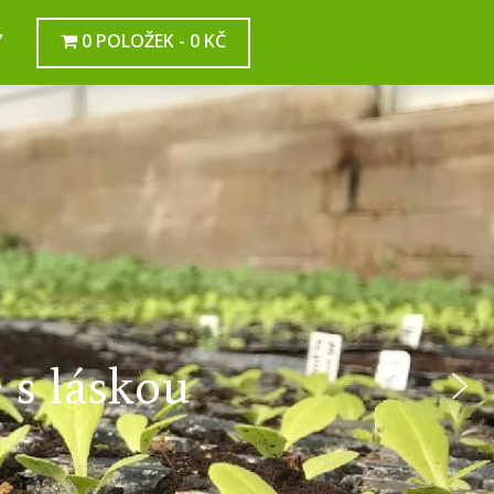
Y
0 POLOŽEK
0 KČ
ch trzích