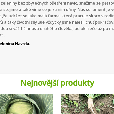
eleniny bez zbytečných ošetření navíc, snažíme se pěstova
stojíme a také víme co je za ním dřiny. Náš sortiment je v
t ,že udržet se jako malá farma, která pracuje skoro v rod
vů a taky životní síly ,ale vždycky jsme nalezli chuť pokra
udou si vážit činnosti druhého člověka, od uklízeče až po 
t .
elenina Havrda.
Nejnovější produkty