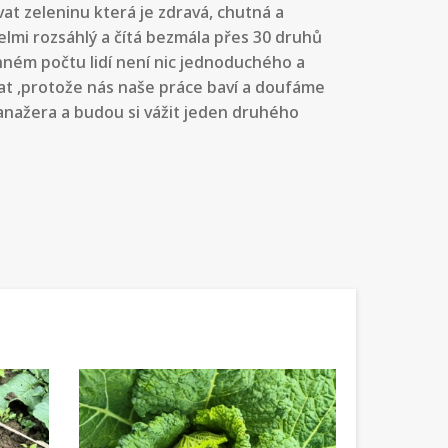
t zeleninu která je zdravá, chutná a
elmi rozsáhlý a čítá bezmála přes 30 druhů
inném počtu lidí není nic jednoduchého a
čovat ,protože nás naše práce baví a doufáme
manažera a budou si vážit jeden druhého