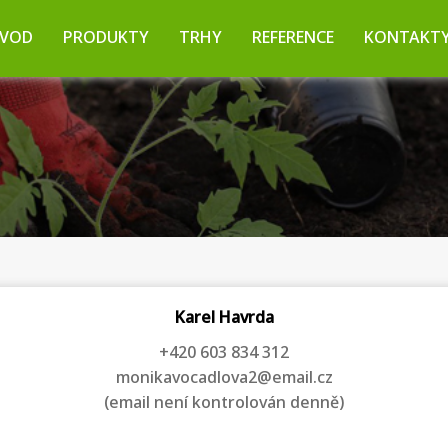
VOD
PRODUKTY
TRHY
REFERENCE
KONTAKT
Karel Havrda
+420 603 834 312
monikavocadlova2@email.cz
(email není kontrolován denně)