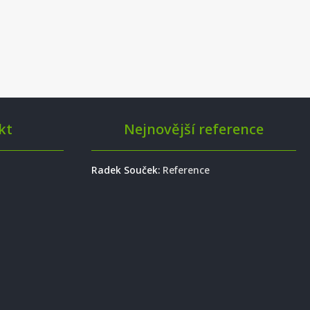
kt
Nejnovější reference
Radek Souček
:
Reference