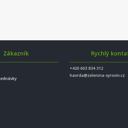
Zákazník
Rychlý konta
+420 603 834 312
havrda@zelenina-syrovin.cz
jednávky