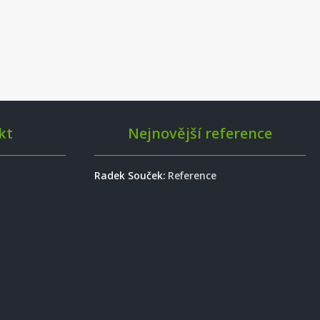
kt
Nejnovější reference
Radek Souček
:
Reference