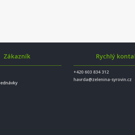
Zákazník
Rychlý konta
+420 603 834 312
havrda@zelenina-syrovin.cz
jednávky