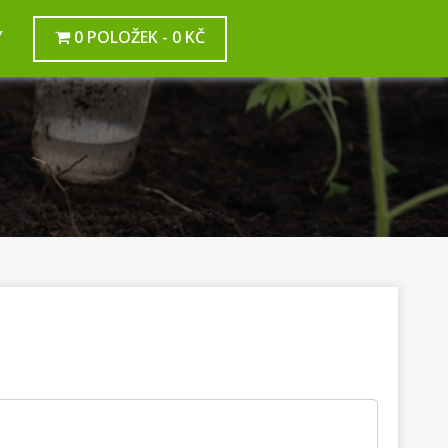
Y
0 POLOŽEK
0 KČ