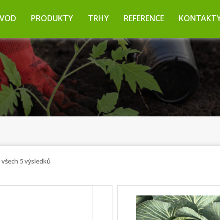
VOD
PRODUKTY
TRHY
REFERENCE
KONTAKT
 všech 5 výsledků