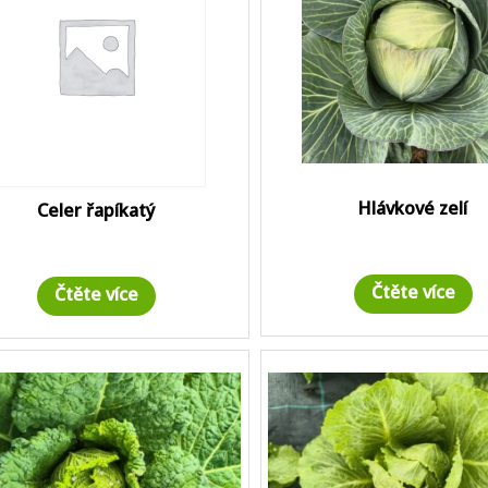
Hlávkové zelí
Celer řapíkatý
Čtěte více
Čtěte více