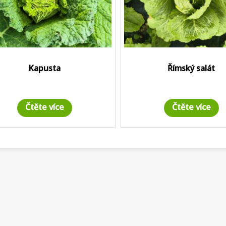
Kapusta
Římský salát
Čtěte více
Čtěte více