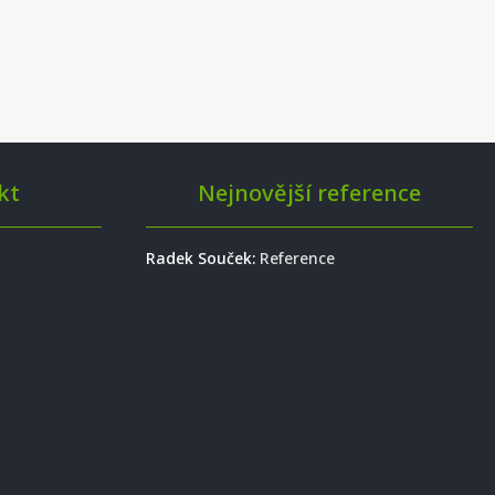
kt
Nejnovější reference
Radek Souček
:
Reference