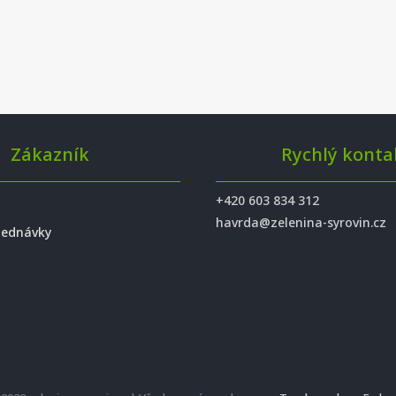
Zákazník
Rychlý konta
+420 603 834 312
havrda@zelenina-syrovin.cz
jednávky