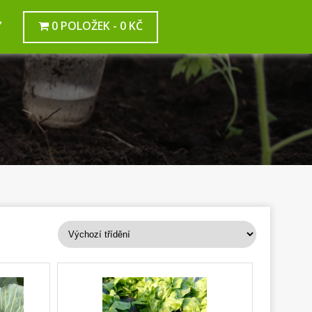
Y
0 POLOŽEK
0 KČ